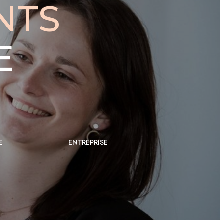
NTS
E
E
ENTREPRISE