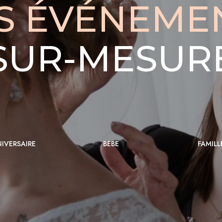
S ÉVÉNEME
SUR-MESUR
IVERSAIRE
BÉBÉ
FAMILL