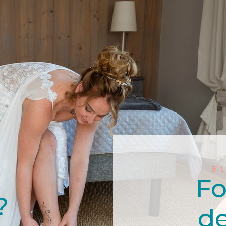
B
Fo
?
de