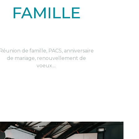
FAMILLE
Réunion de famille, PACS, anniversaire
de mariage, renouvellement de
voeux....