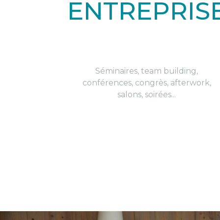
ENTREPRIS
Séminaires, team building,
conférences, congrès, afterwork,
salons, soirées...