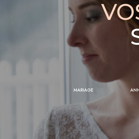
VO
MARIAGE
ANN